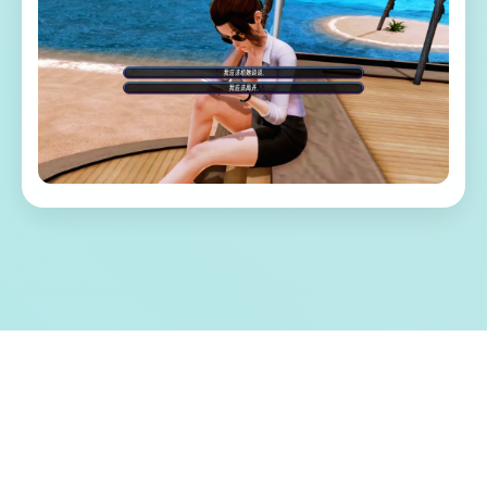
🧺 游戏特色亮点
称为单套由欧美[Runey]工为室制作作当时中