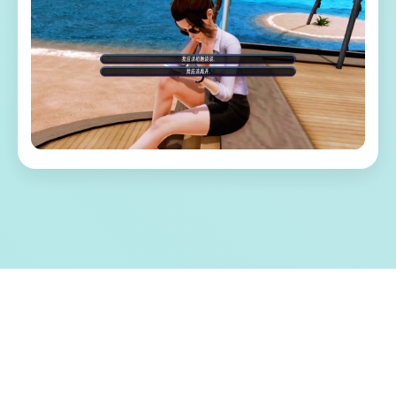
🚀 游戏特色亮点
称为单套由欧美[Runey]工为室制作作当时中