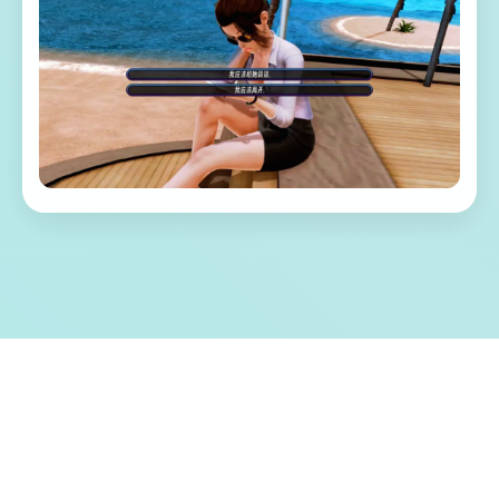
🔨 游戏特色亮点
称为单套由欧美[Runey]工为室制作作当时中