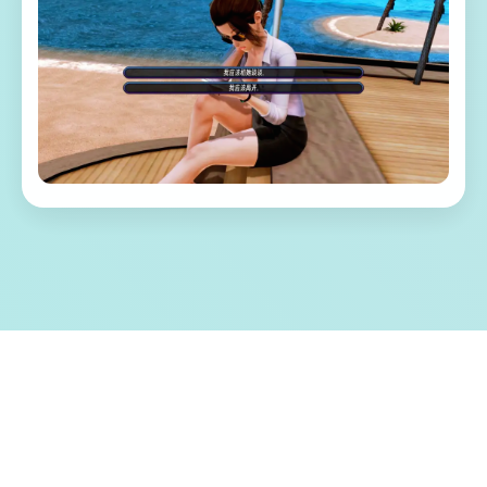
🌏 游戏特色亮点
称为单套由欧美[Runey]工为室制作作当时中