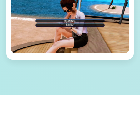
⚠️ 游戏特色亮点
称为单套由欧美[Runey]工为室制作作当时中