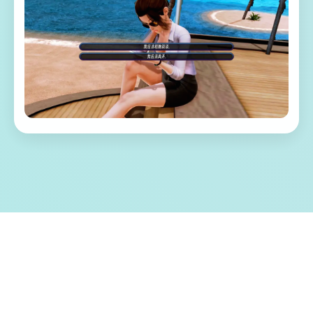
🧺 游戏特色亮点
称为单套由欧美[Runey]工为室制作作当时中