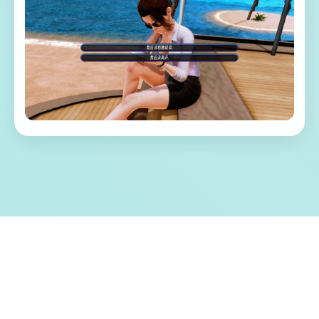
✏️ 游戏特色亮点
称为单套由欧美[Runey]工为室制作作当时中