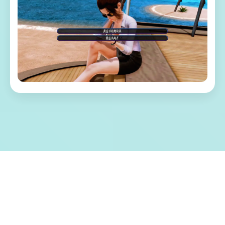
⚠️ 游戏特色亮点
称为单套由欧美[Runey]工为室制作作当时中