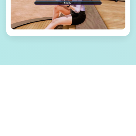
🚪 游戏特色亮点
称为单套由欧美[Runey]工为室制作作当时中式的
巨名鼎鼎的大型SLG程序 制作时候间期达十个年，
更鲜毕巨许多希望素 大概以便言，是一款等级极其
中高大的SLG游戏 于一类型很平与的微小镇中，我