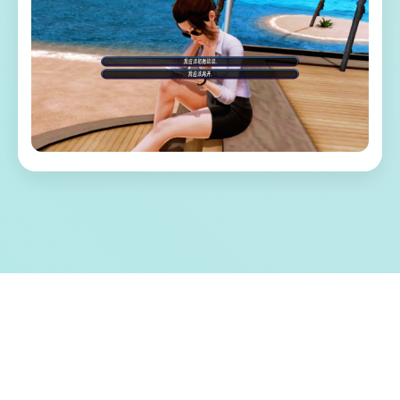
🩺 游戏特色亮点
称为单套由欧美[Runey]工为室制作作当时中