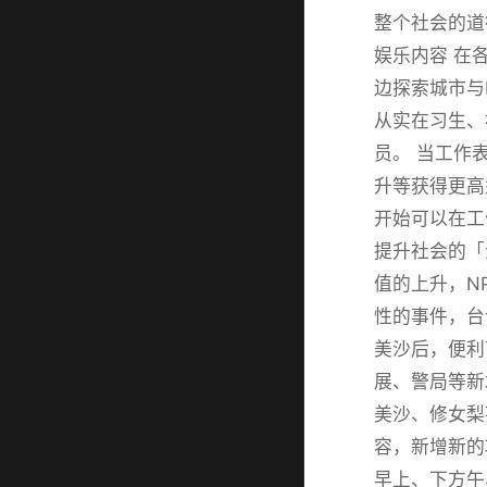
整个社会的道
娱乐内容 在
边探索城市与
从实在习生、
员。 当工作
升等获得更高
开始可以在工
提升社会的「
值的上升，N
性的事件，台
美沙后，便利
展、警局等新
美沙、修女梨
容，新增新的
早上、下方午