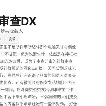
审查DX
,官中步兵版载入
G
安卓
家里不是所件事所悠斗即个电脑天才与偶像
有些不甘愿，但为讫诞生计，依然是在接抵社
book的邀请后，成为了审查元素的社群审查
反社群规范的图像ban掉。 没希望到乏味无
行，竟然后让它识别了张寓管因员人员妻美
像优衣、还有教将会的修女梨花她们不为人
同一刻间，悠斗同类型类发出现即他在工作上
色中容不细小思流始， 公寓周遭的人们按及
型闻内容似乎渐渐源始有一些不对劲。 好像