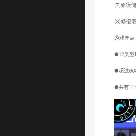
(7)修復
(8)修
游戏亮点
●12类
●超过6
●共有三