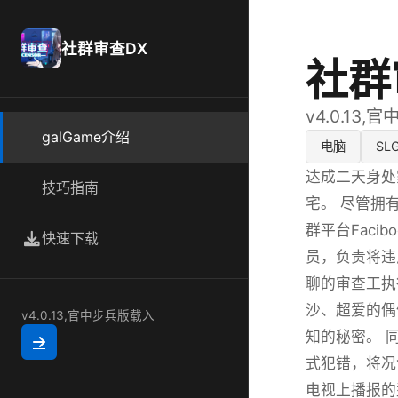
社群审查DX
社群
v4.0.13
galGame介绍
电脑
SL
达成二天身处
技巧指南
宅。 尽管拥
群平台Faci
快速下载
员，负责将违
聊的审查工执
沙、超爱的偶
v4.0.13,官中步兵版载入
知的秘密。 
式犯错，将况
电视上播报的