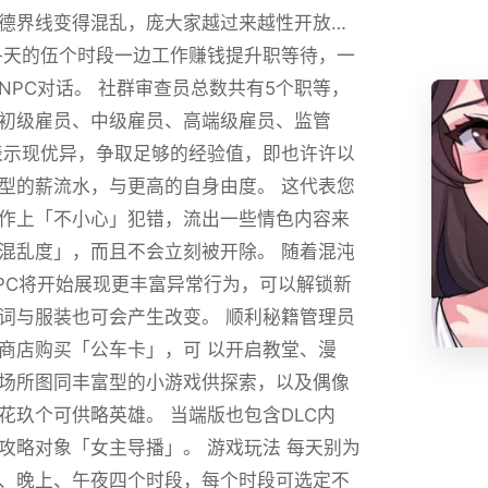
德界线变得混乱，庞大家越过来越性开放…
各天的伍个时段一边工作赚钱提升职等待，一
NPC对话。 社群审查员总数共有5个职等，
初级雇员、中级雇员、高端级雇员、监管
表示现优异，争取足够的经验值，即也许许以
型的薪流水，与更高的自身由度。 这代表您
作上「不小心」犯错，流出一些情色内容来
混乱度」，而且不会立刻被开除。 随着混沌
PC将开始展现更丰富异常行为，可以解锁新
词与服装也可会产生改变。 顺利秘籍管理员
商店购买「公车卡」，可 以开启教堂、漫
场所图同丰富型的小游戏供探索，以及偶像
花玖个可供略英雄。 当端版也包含DLC内
攻略对象「女主导播」。 游戏玩法 每天别为
、晚上、午夜四个时段，每个时段可选定不