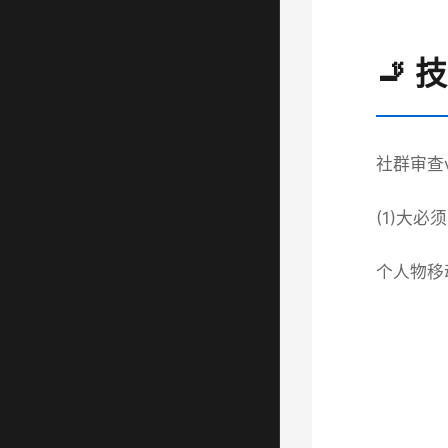
🚬 
社群审查
(1)大
个人物移