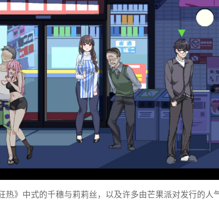
R狂热》中式的千穗与莉莉丝，以及许多由芒果派对发行的人