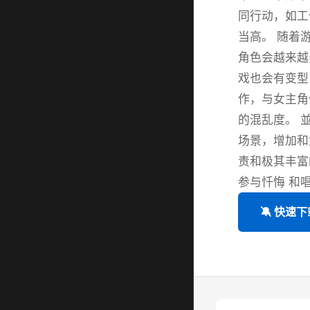
同行动，如工
当高。 随着
角色会越来越
戏也会有变型
作，与女主角
的混乱度。 
场景，增加和
责和极其丰富
参与忏悔 和
🔕 快速下