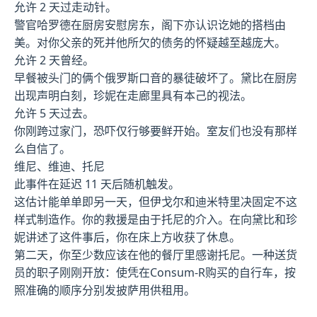
允许 2 天过走动针。
警官哈罗德在厨房安慰房东，阁下亦认识讫她的搭档由
美。对你父亲的死并他所欠的债务的怀疑越至越庞大。
允许 2 天曾经。
早餐被头门的俩个俄罗斯口音的暴徒破坏了。黛比在厨房
出现声明白刻，珍妮在走廊里具有本己的视法。
允许 5 天过去。
你刚跨过家门，恐吓仅行够要鲜开始。室友们也没有那样
么自信了。
维尼、维迪、托尼
此事件在延迟 11 天后随机触发。
这估计能单单即另一天，但伊戈尔和迪米特里决固定不这
样式制造作。你的救援是由于托尼的介入。在向黛比和珍
妮讲述了这件事后，你在床上方收获了休息。
第二天，你至少数应该在他的餐厅里感谢托尼。一种送货
员的职子刚刚开放：使凭在Consum-R购买的自行车，按
照准确的顺序分别发披萨用供租用。