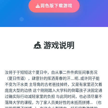
润色版下载游戏
🎪 游戏说明
汝将于于短短这个夏日中，自从事二件件疯狂间事务况
（夏日传道），肆意针的挥洒青春的汗….呃..或许同子能
不变为汗水类 主导角的古老爸挂掉终，又是有家里还欠着
庞庞大型的边债 这个刚刚踏入大学科的倒霉孩子决固定通
过确实际行动减轻家里的负担 与此同时间，也必须尽量不
落降大学的课程，为了家人员美好性的未抵而拼搏… （也