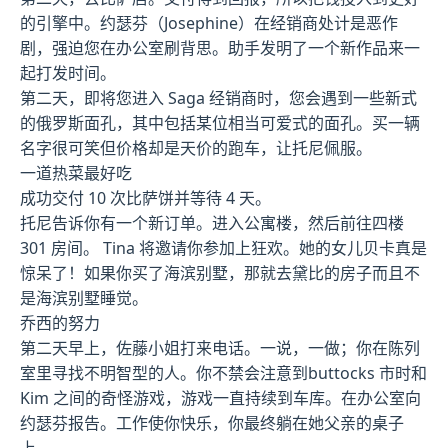
的引擎中。约瑟芬（Josephine）在经销商处计是恶作
剧，强迫您在办公室刷背思。助手发明了一个新作品来一
起打发时间。
第二天，即将您进入 Saga 经销商时，您会遇到一些新式
的俄罗斯面孔，其中包括某位相当可爱式的面孔。买一辆
名字很可笑但价格却是天价的跑车，让托尼佩服。
一道热菜最好吃
成功交付 10 次比萨饼并等待 4 天。
托尼告诉你有一个新订单。进入公寓楼，然后前往四楼
301 房间。 Tina 将邀请你参加上狂欢。她的女儿贝卡真是
惊呆了！如果你买了海滨别墅，那就去黛比的房子而且不
是海滨别墅睡觉。
乔西的努力
第二天早上，佐藤小姐打来电话。一说，一做；你在陈列
室里寻找不明智型的人。你不禁会注意到buttocks 市时和
Kim 之间的奇怪游戏，游戏一直持续到车库。在办公室向
约瑟芬报告。工作使你快乐，你最终躺在她父亲的桌子