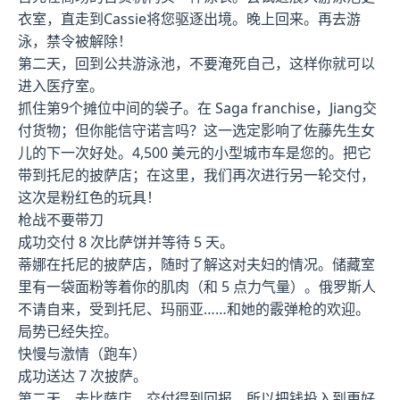
衣室，直走到Cassie将您驱逐出境。晚上回来。再去游
泳，禁令被解除！
第二天，回到公共游泳池，不要淹死自己，这样你就可以
进入医疗室。
抓住第9个摊位中间的袋子。在 Saga franchise，Jiang交
付货物；但你能信守诺言吗？这一选定影响了佐藤先生女
儿的下一次好处。4,500 美元的小型城市车是您的。把它
带到托尼的披萨店；在这里，我们再次进行另一轮交付，
这次是粉红色的玩具！
枪战不要带刀
成功交付 8 次比萨饼并等待 5 天。
蒂娜在托尼的披萨店，随时了解这对夫妇的情况。储藏室
里有一袋面粉等着你的肌肉（和 5 点力气量）。俄罗斯人
不请自来，受到托尼、玛丽亚……和她的霰弹枪的欢迎。
局势已经失控。
快慢与激情（跑车）
成功送达 7 次披萨。
第二天，去比萨店。交付得到回报，所以把钱投入到更好