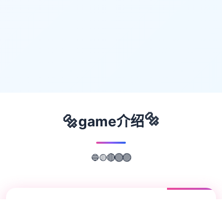
🔩
🔩
game介绍
🔵
🟡
🔴
🟢
🟣
📖
游戏故事
✨