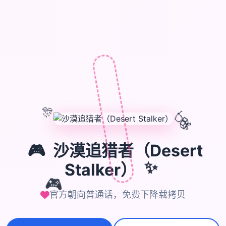
🎊
🎈
🎁
🎮
沙漠追猎者（Desert
Stalker）
✨
🎮
官方朝向普通话，免费下降载拷贝