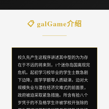
📋 galGame介绍
校久先产生这程序讲述其中型的为为存
在于不远的将来到，1个迷你岛国离现完
危机。起初学习校毕业的学生士数急剧
下边降，庞学学额零人质疑津。边对大
规模失业与潜在经济灾难式的前面景，
政府被迫采取紧急措施。所含有拾八个
岁凭于的不及格学生许被学校开张除的