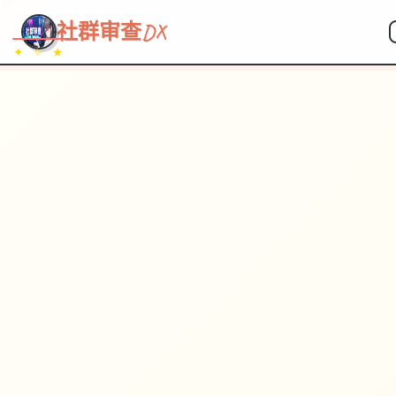
~~~
★
♡
✦
✧
♥
~
→
↗
社群审查DX
✦ ✧ ★