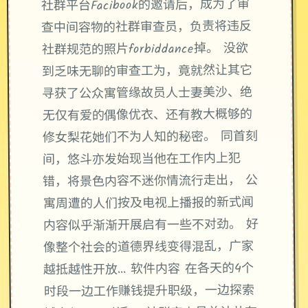
社群平台Facibook的邀请后，成为了审
查中间容物的社群审查员，负责将违反
社群规范的照片forbiddance掉。 没欲
到乏味无聊的审查工为，竟就然让其它
寻获了公众寓管缘故员人士妻美沙、绝
无仅有爱的偶像优衣、还有教大概够的
修女梨花她们不为人知的秘密。 同首刻
间，悠斗亦发始现当他在工作内上犯
错，将景色内容不迷你情流行走出， 公
寓周遭的人们按及电视上播报的新式闻
内容似乎渐渐开展启有一些不对劲。 好
像整个社会的道德界线变得混乱，广家
越抵越性开放… 软件内容 在各天的4个
时段一边工作赚钱提升职级，一边探索