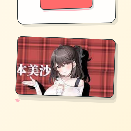
✧
♡
★
♥