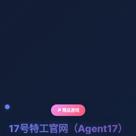
🔎 精品游戏
17号特工官网（Agent17）