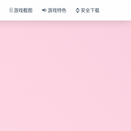
🗄️ 游戏截图
📢 游戏特色
⌚ 安全下载