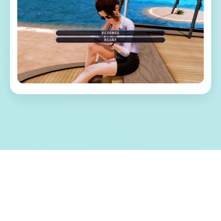
⚡ 游戏特色亮点
称为单套由欧美[Runey]工为室制作作当时中