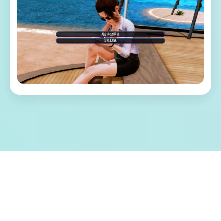
🎇 游戏特色亮点
称为单套由欧美[Runey]工为室制作作当时中